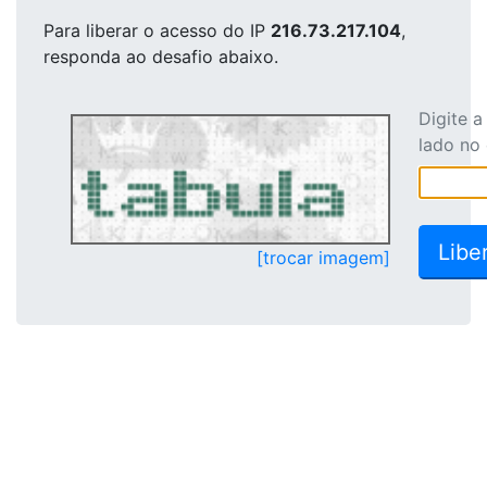
Para liberar o acesso
do IP
216.73.217.104
,
responda ao desafio abaixo.
Digite 
lado no
[trocar imagem]