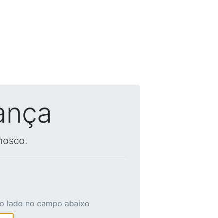
ança
nosco.
ao lado no campo abaixo