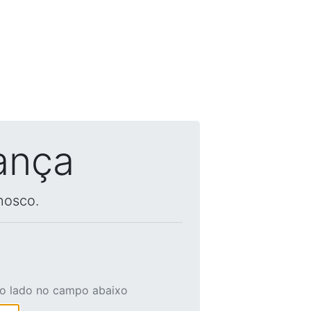
ança
nosco.
ao lado no campo abaixo