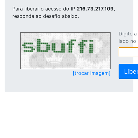
Para liberar o acesso
do IP
216.73.217.109
,
responda ao desafio abaixo.
Digite 
lado no
[trocar imagem]