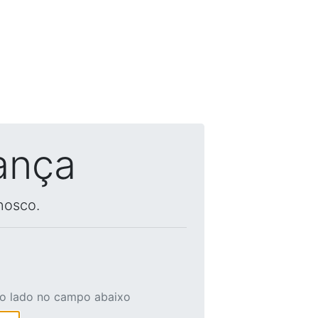
ança
nosco.
ao lado no campo abaixo