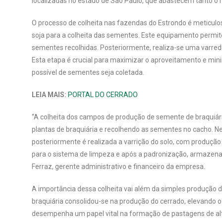
localizadas no estado de São Paulo, que abastecem tanto o 
O processo de colheita nas fazendas do Estrondo é meticuloso
soja para a colheita das sementes. Este equipamento permite
sementes recolhidas. Posteriormente, realiza-se uma varre
Esta etapa é crucial para maximizar o aproveitamento e min
possível de sementes seja coletada.
LEIA MAIS:
PORTAL DO CERRADO
“A colheita dos campos de produção de semente de braquiária 
plantas de braquiária e recolhendo as sementes no cacho. N
posteriormente é realizada a varrição do solo, com produç
para o sistema de limpeza e após a padronização, armazenad
Ferraz, gerente administrativo e financeiro da empresa.
A importância dessa colheita vai além da simples produção 
braquiária consolidou-se na produção do cerrado, elevando
desempenha um papel vital na formação de pastagens de alta