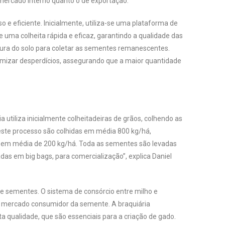
mercado interno quanto o de exportação.
 e eficiente. Inicialmente, utiliza-se uma plataforma de
 uma colheita rápida e eficaz, garantindo a qualidade das
dura do solo para coletar as sementes remanescentes.
imizar desperdícios, assegurando que a maior quantidade
utiliza inicialmente colheitadeiras de grãos, colhendo as
este processo são colhidas em média 800 kg/há,
ão em média de 200 kg/há. Toda as sementes são levadas
as em big bags, para comercialização”, explica Daniel
de sementes. O sistema de consórcio entre milho e
 o mercado consumidor da semente. A braquiária
 qualidade, que são essenciais para a criação de gado.