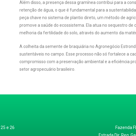
Além disso, a presença dessa gramínea contribui para a con
retenção de água, o que é fundamental para a sustentabilid
peça chave no sistema de plantio direto, um método de agric
promove a saúde do ecossistema. Ela atua no sequestro de c
melhoria da fertilidade do solo, através do aumento da matér
A colheita da semente de braquiária no Agronegócio Estrondo
sustentáveis no campo. Esse processo não só fortalece a c
compromisso com a preservação ambiental e a eficiência pro
setor agropecuário brasileiro.
 25 e 26
Fazenda Fl
Estrada Dir. Reg. 