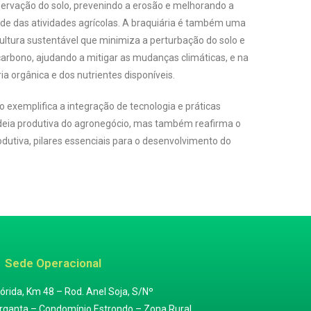
servação do solo, prevenindo a erosão e melhorando a
ade das atividades agrícolas. A braquiária é também uma
ultura sustentável que minimiza a perturbação do solo e
arbono, ajudando a mitigar as mudanças climáticas, e na
ia orgânica e dos nutrientes disponíveis.
 exemplifica a integração de tecnologia e práticas
adeia produtiva do agronegócio, mas também reafirma o
dutiva, pilares essenciais para o desenvolvimento do
Sede Operacional
órida, Km 48 – Rod. Anel Soja, S/Nº
Garganta – Condomínio Estrondo – Zona Rural