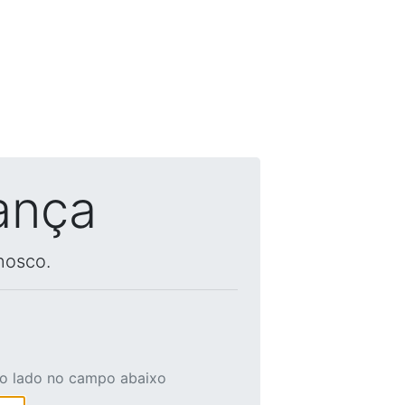
ança
nosco.
ao lado no campo abaixo